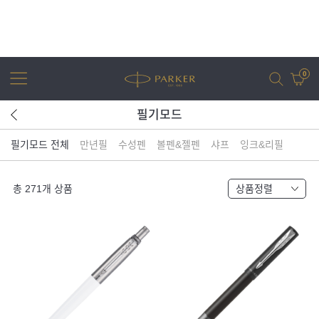
0
필기모드
필기모드 전체
만년필
수성펜
볼펜&젤펜
샤프
잉크&리필
어번
조터
아이엠
조터 XL
총
271
개 상품
상품정렬