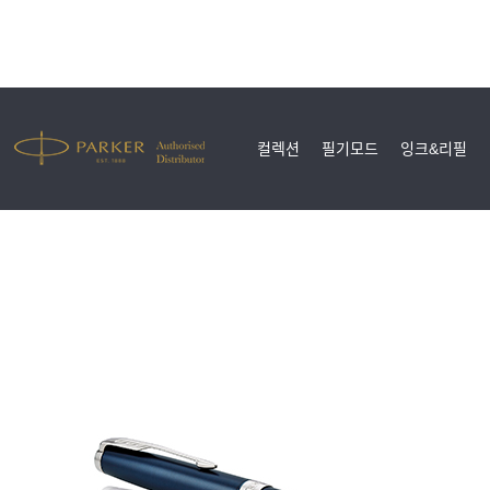
컬렉션
필기모드
잉크&리필