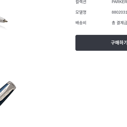
컬렉션
PARKE
모델명
880203
배송비
총 결제금
구매하