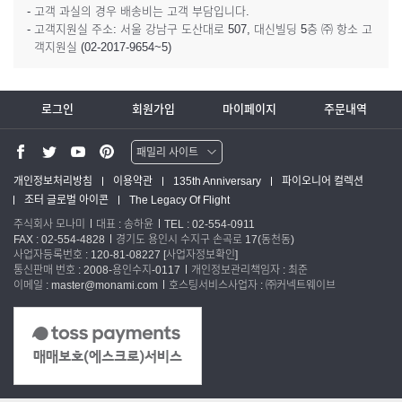
- 고객 과실의 경우 배송비는 고객 부담입니다.
- 고객지원실 주소: 서울 강남구 도산대로 507, 대신빌딩 5층 ㈜ 항소 고
객지원실 (02-2017-9654~5)
로그인
회원가입
마이페이지
주문내역
패밀리 사이트
워터맨 쇼핑몰
개인정보처리방침
이용약관
135th Anniversary
파이오니어 컬렉션
조터 글로벌 아이콘
The Legacy Of Flight
파카 글로벌
주식회사 모나미
대표 : 송하윤
TEL : 02-554-0911
FAX : 02-554-4828
경기도 용인시 수지구 손곡로 17(동천동)
사업자등록번호 : 120-81-08227
[사업자정보확인]
통신판매 번호 : 2008-용인수지-0117
개인정보관리책임자 : 최준
이메일 : master@monami.com
호스팅서비스사업자 : ㈜커넥트웨이브