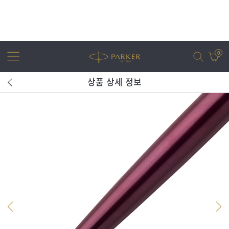
0
상품 상세 정보
어번
조터
아이엠
조터 XL