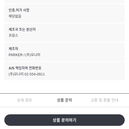
인증.허가 사항
해당없음
제조국 또는 원산지
프랑스
제조자
PARKER / (주)모나미
A/S 책임자와 전화번호
(주)모나미 02-554-0911
상세 정보
상품 문의
교환 및 환불 안내
상품 문의하기