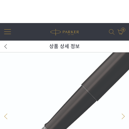
0
상품 상세 정보
어번
조터
아이엠
조터 XL