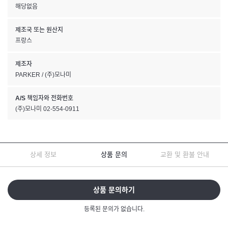
해당없음
제조국 또는 원산지
프랑스
제조자
PARKER / (주)모나미
A/S 책임자와 전화번호
(주)모나미 02-554-0911
상세 정보
상품 문의
교환 및 환불 안내
상품 문의하기
등록된 문의가 없습니다.