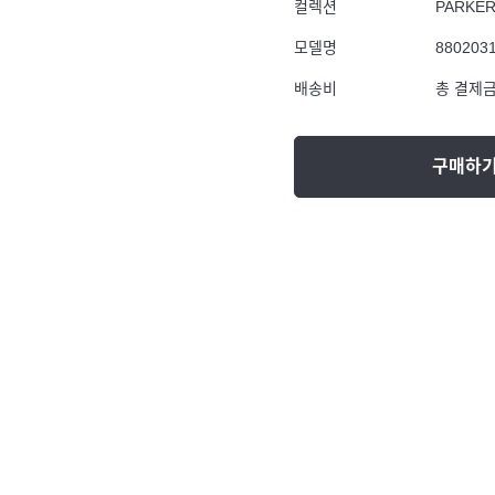
컬렉션
PARKE
모델명
880203
배송비
총 결제금
구매하