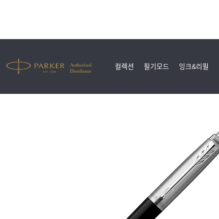
컬렉션
필기모드
잉크&리필