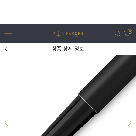
0
상품 상세 정보
어번
조터
아이엠
조터 XL