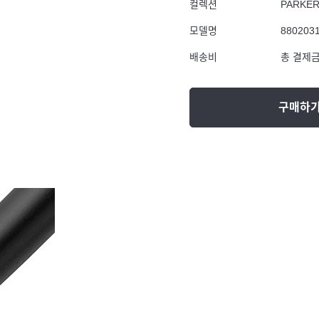
컬렉션
PARKE
모델명
880203
배송비
총 결제금
구매하