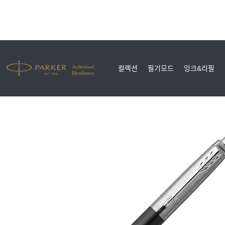
컬렉션
필기모드
잉크&리필