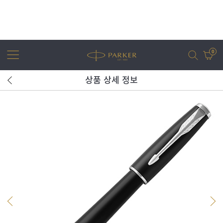
0
상품 상세 정보
어번
조터
아이엠
조터 XL