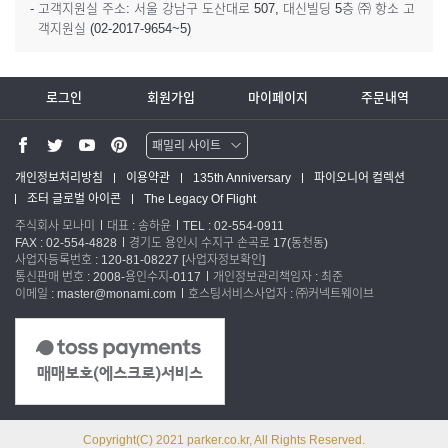
- 고객지원실 주소: 서울 강남구 도산대로 507, 대신빌딩 5층 ㈜ 항소 고
객지원실 (02-2017-9654~5)
로그인
회원가입
마이페이지
주문내역
패밀리 사이트
워터맨 쇼핑몰
개인정보처리방침
이용약관
135th Anniversary
파이오니어 컬렉션
조터 글로벌 아이콘
The Legacy Of Flight
파카 글로벌
주식회사 모나미
대표 : 송하윤
TEL : 02-554-0911
FAX : 02-554-4828
경기도 용인시 수지구 손곡로 17(동천동)
사업자등록번호 : 120-81-08227
[사업자정보확인]
통신판매 번호 : 2008-용인수지-0117
개인정보관리책임자 : 최준
이메일 : master@monami.com
호스팅서비스사업자 : ㈜커넥트웨이브
Copyright(C) 2021 parker.co.kr, All Rights Reserved.