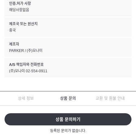
인증.허가 사항
해당사항없음
제조국 또는 원산지
중국
제조자
PARKER / (주)모나미
A/S 책임자와 전화번호
(주)모나미 02-554-0911
상세 정보
상품 문의
교환 및 환불 안내
상품 문의하기
등록된 문의가 없습니다.