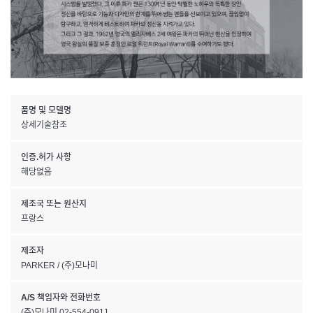
품명 및 모델명
상세기술참조
인증.허가 사항
해당없음
제조국 또는 원산지
프랑스
제조자
PARKER / (주)모나미
A/S 책임자와 전화번호
(주)모나미 02-554-0911