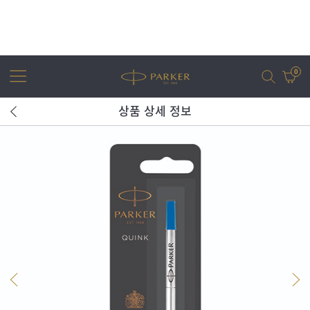
0
상품 상세 정보
어번
조터
아이엠
조터 XL