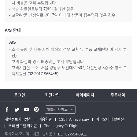
시 비용은 고객 부담입니다.
- 배송 완료일로부터 7일이 경과한 경우
- 교환/반품 신청일로부터 7일 이내에 상품이 접수되지 않은 경우
A/S 안내
A/S
- 초기 불량 및 제품 자체 이상의 경우 교환 및 부품 교체(택배비 당사 부
담)
- 고객 과실의 경우 배송비는 고객 부담입니다.
- 고객지원실 주소: 서울 강남구 도산대로 507, 대신빌딩 5층 ㈜ 항소 고
객지원실 (02-2017-9654~5)
로그인
회원가입
마이페이지
주문내역
패밀리 사이트
워터맨 쇼핑몰
개인정보처리방침
이용약관
135th Anniversary
파이오니어 컬렉션
조터 글로벌 아이콘
The Legacy Of Flight
파카 글로벌
주식회사 모나미
대표 : 송하윤
TEL : 02-554-0911