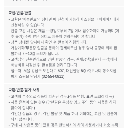
교환/반품/환불
- 교환은 '배송완료'의 상태일 때 신청이 가능하며 쇼핑몰 마이페이지에서
신청하실 수 있습니다.
- 반품 교환 시점은 제품 수령일로부터 7일 이내 접수하여야 가능하며(이
후 불가) 수령 받은 상태로 제품이 선회수되어야 합니다.
- 상품 상태를 당사에서 확인 후 환불이 진행됩니다.
- 가상계좌/무통장 입금을 통하여 결제해주신 경우 당사 규정에 의해 환
불까지 7 ~10일 소요가 됩니다.
- 고객님의 단순변심으로 인한 반품의 경우, 결제금액(실결제 금액)에서
배송비를 차감한 뒤 환불됨을 알려드립니다.
- 접수처: 서울 강남구 도산대로 507, 대신빌딩 5층 ㈜모나미 항소지점
파카 쇼핑몰 담당자 (02-554-0911)
교환/반품/불가 사유
- 고객의 부주의로 상품이 파손된 경우.(상품 변형, 표면 스크래치 등)
- 사용 흔적이 있는 경우 (만년필은 특성상 잉크 주입 등의 사용을 하지
않아야 합니다.)
- 각인된 상품의 경우, 각인 불량 및 제품 하자 이외에는 교환 및 환불이
되지 않습니다.
- 구매 시 사은품 등이 있을 경우 반납하셔야 하며 사용하거나 회송 누락