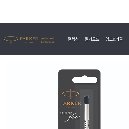
컬렉션
필기모드
잉크&리필