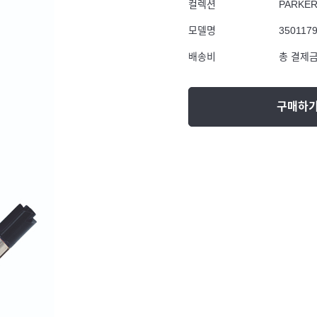
컬렉션
PARKE
모델명
350117
배송비
총 결제금
구매하