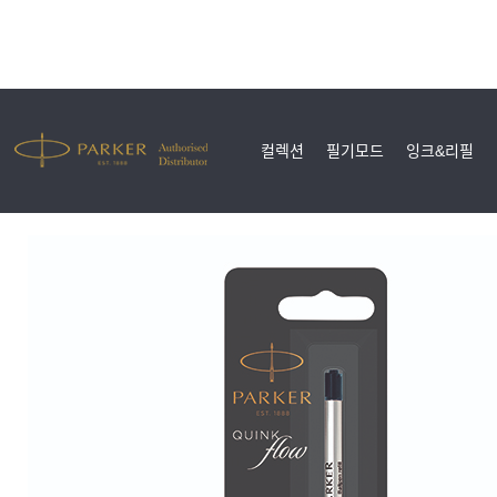
컬렉션
필기모드
잉크&리필