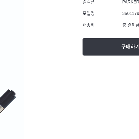
컬렉션
PARKE
모델명
350117
배송비
총 결제금
구매하