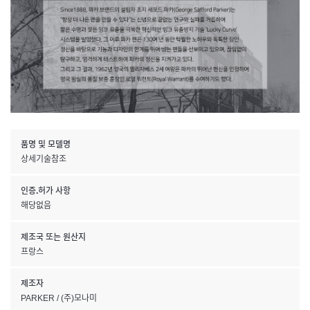
품명 및 모델명
상세기술참조
인증.허가 사항
해당없음
제조국 또는 원산지
프랑스
제조자
PARKER / (주)모나미