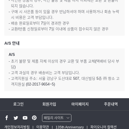
- 각인된 상품의 경우, 각인 불량 및 제품 하자 이외에는 교환 및 환불이
되지 않습니다.
- 구매 시 사은품 등이 있을 경우 반납하셔야 하며 사용하거나 회송 누락
시 비용은 고객 부담입니다.
- 배송 완료일로부터 7일이 경과한 경우
- 교환/반품 신청일로부터 7일 이내에 상품이 접수되지 않은 경우
A/S 안내
A/S
- 초기 불량 및 제품 자체 이상의 경우 교환 및 부품 교체(택배비 당사 부
담)
- 고객 과실의 경우 배송비는 고객 부담입니다.
- 고객지원실 주소: 서울 강남구 도산대로 507, 대신빌딩 5층 ㈜ 항소 고
객지원실 (02-2017-9654~5)
로그인
회원가입
마이페이지
주문내역
패밀리 사이트
워터맨 쇼핑몰
개인정보처리방침
이용약관
135th Anniversary
파이오니어 컬렉션