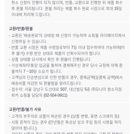
취소 신청이 진행이 되지 않으며, 반품, 교환으로 진행한 뒤 제품 회수
후 환불 처리됩니다. 환불 처리는 제품 회수 완료 시점으로 최대 15일
이내에 처리해 드립니다.
교환/반품/환불
- 교환은 '배송완료'의 상태일 때 신청이 가능하며 쇼핑몰 마이페이지에서
신청하실 수 있습니다.
- 반품 교환 시점은 제품 수령일로부터 7일 이내 접수하여야 가능하며(이
후 불가) 수령 받은 상태로 제품이 선회수되어야 합니다.
- 상품 상태를 당사에서 확인 후 환불이 진행됩니다.
- 가상계좌/무통장 입금을 통하여 결제해주신 경우 당사 규정에 의해 환
불까지 7 ~10일 소요가 됩니다.
- 고객님의 단순변심으로 인한 반품의 경우, 결제금액(실결제 금액)에서
배송비를 차감한 뒤 환불됨을 알려드립니다.
- 접수처: 서울 강남구 도산대로 507, 대신빌딩 5층 ㈜모나미 항소지점
파카 쇼핑몰 담당자 (02-554-0911)
교환/반품/불가 사유
- 고객의 부주의로 상품이 파손된 경우.(상품 변형, 표면 스크래치 등)
- 사용 흔적이 있는 경우 (만년필은 특성상 잉크 주입 등의 사용을 하지
않아야 합니다.)