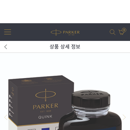
0
상품 상세 정보
어번
조터
아이엠
조터 XL