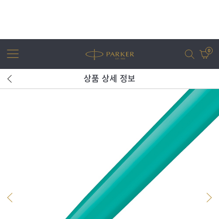
0
상품 상세 정보
어번
조터
아이엠
조터 XL