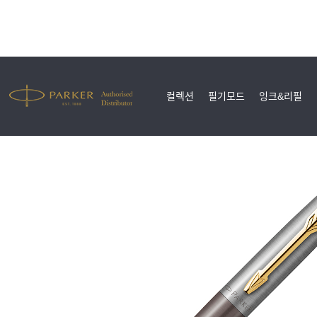
컬렉션
필기모드
잉크&리필