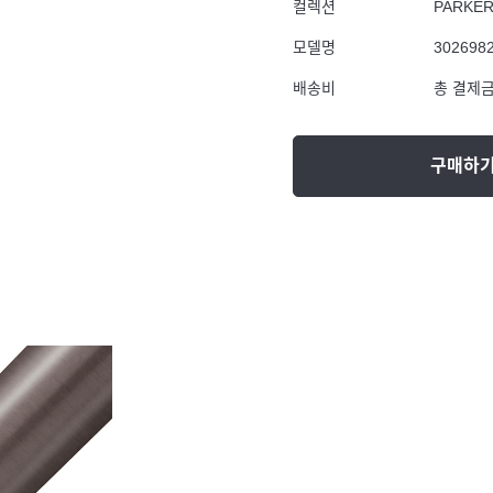
컬렉션
PARKE
모델명
302698
배송비
총 결제금
구매하