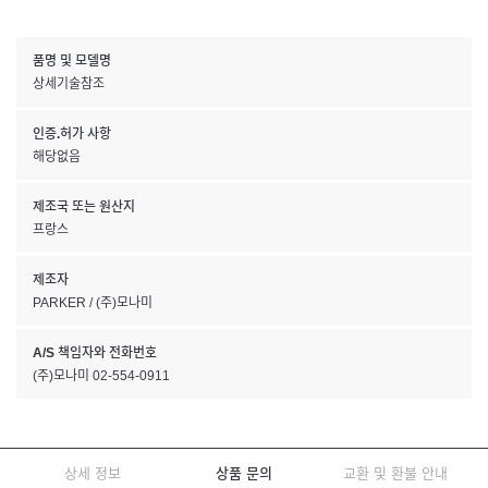
품명 및 모델명
상세기술참조
인증.허가 사항
해당없음
제조국 또는 원산지
프랑스
제조자
PARKER / (주)모나미
A/S 책임자와 전화번호
(주)모나미 02-554-0911
상세 정보
상품 문의
교환 및 환불 안내