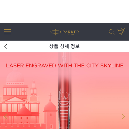
0
상품 상세 정보
어번
조터
아이엠
조터 XL