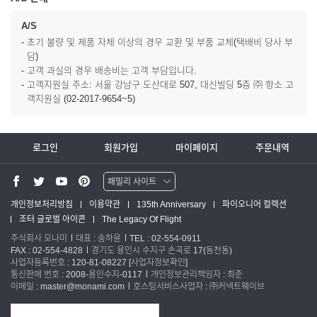
A/S
- 초기 불량 및 제품 자체 이상의 경우 교환 및 부품 교체(택배비 당사 부
담)
- 고객 과실의 경우 배송비는 고객 부담입니다.
- 고객지원실 주소: 서울 강남구 도산대로 507, 대신빌딩 5층 ㈜ 항소 고
객지원실 (02-2017-9654~5)
로그인
회원가입
마이페이지
주문내역
패밀리 사이트
워터맨 쇼핑몰
개인정보처리방침
이용약관
135th Anniversary
파이오니어 컬렉션
조터 글로벌 아이콘
The Legacy Of Flight
파카 글로벌
주식회사 모나미
대표 : 송하윤
TEL : 02-554-0911
FAX : 02-554-4828
경기도 용인시 수지구 손곡로 17(동천동)
사업자등록번호 : 120-81-08227
[사업자정보확인]
통신판매 번호 : 2008-용인수지-0117
개인정보관리책임자 : 최준
이메일 : master@monami.com
호스팅서비스사업자 : ㈜커넥트웨이브