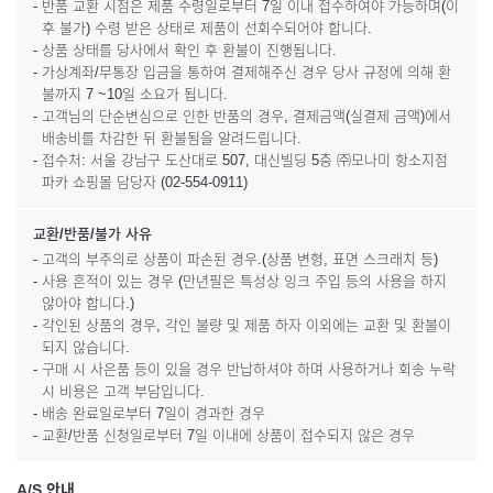
- 반품 교환 시점은 제품 수령일로부터 7일 이내 접수하여야 가능하며(이
후 불가) 수령 받은 상태로 제품이 선회수되어야 합니다.
- 상품 상태를 당사에서 확인 후 환불이 진행됩니다.
- 가상계좌/무통장 입금을 통하여 결제해주신 경우 당사 규정에 의해 환
불까지 7 ~10일 소요가 됩니다.
- 고객님의 단순변심으로 인한 반품의 경우, 결제금액(실결제 금액)에서
배송비를 차감한 뒤 환불됨을 알려드립니다.
- 접수처: 서울 강남구 도산대로 507, 대신빌딩 5층 ㈜모나미 항소지점
파카 쇼핑몰 담당자 (02-554-0911)
교환/반품/불가 사유
- 고객의 부주의로 상품이 파손된 경우.(상품 변형, 표면 스크래치 등)
- 사용 흔적이 있는 경우 (만년필은 특성상 잉크 주입 등의 사용을 하지
않아야 합니다.)
- 각인된 상품의 경우, 각인 불량 및 제품 하자 이외에는 교환 및 환불이
되지 않습니다.
- 구매 시 사은품 등이 있을 경우 반납하셔야 하며 사용하거나 회송 누락
시 비용은 고객 부담입니다.
- 배송 완료일로부터 7일이 경과한 경우
- 교환/반품 신청일로부터 7일 이내에 상품이 접수되지 않은 경우
A/S 안내