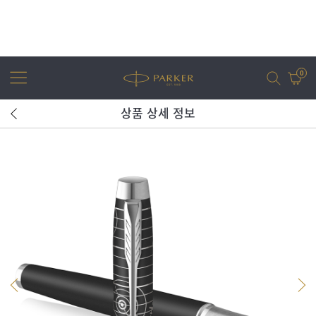
0
상품 상세 정보
어번
조터
아이엠
조터 XL