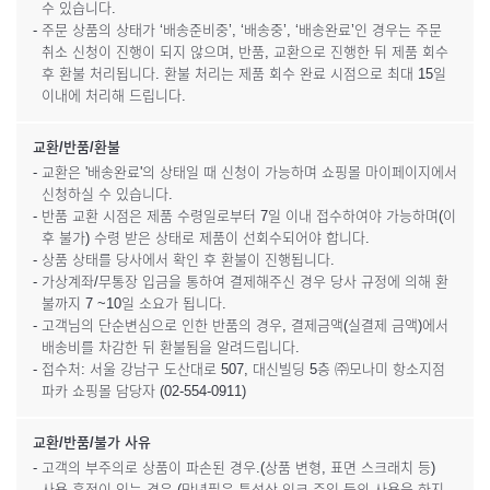
수 있습니다.
- 주문 상품의 상태가 ‘배송준비중’, ‘배송중’, ‘배송완료’인 경우는 주문
취소 신청이 진행이 되지 않으며, 반품, 교환으로 진행한 뒤 제품 회수
후 환불 처리됩니다. 환불 처리는 제품 회수 완료 시점으로 최대 15일
이내에 처리해 드립니다.
교환/반품/환불
- 교환은 '배송완료'의 상태일 때 신청이 가능하며 쇼핑몰 마이페이지에서
신청하실 수 있습니다.
- 반품 교환 시점은 제품 수령일로부터 7일 이내 접수하여야 가능하며(이
후 불가) 수령 받은 상태로 제품이 선회수되어야 합니다.
- 상품 상태를 당사에서 확인 후 환불이 진행됩니다.
- 가상계좌/무통장 입금을 통하여 결제해주신 경우 당사 규정에 의해 환
불까지 7 ~10일 소요가 됩니다.
- 고객님의 단순변심으로 인한 반품의 경우, 결제금액(실결제 금액)에서
배송비를 차감한 뒤 환불됨을 알려드립니다.
- 접수처: 서울 강남구 도산대로 507, 대신빌딩 5층 ㈜모나미 항소지점
파카 쇼핑몰 담당자 (02-554-0911)
교환/반품/불가 사유
- 고객의 부주의로 상품이 파손된 경우.(상품 변형, 표면 스크래치 등)
- 사용 흔적이 있는 경우 (만년필은 특성상 잉크 주입 등의 사용을 하지