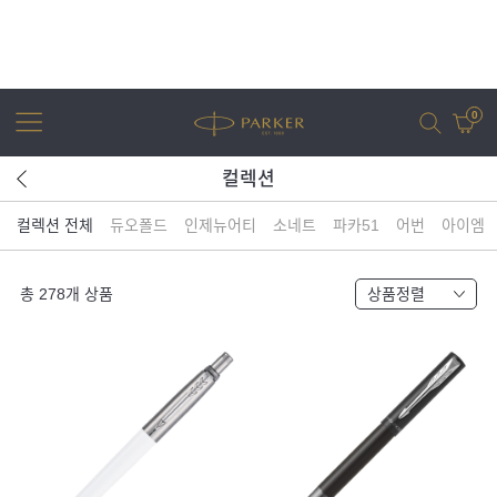
0
컬렉션
컬렉션 전체
듀오폴드
인제뉴어티
소네트
파카51
어번
아이엠
어번
조터
아이엠
조터 XL
총
278
개 상품
상품정렬