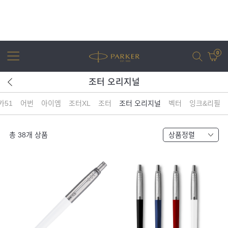
0
조터 오리지널
카51
어번
아이엠
조터XL
조터
조터 오리지널
벡터
잉크&리필
어번
조터
아이엠
조터 XL
총
38
개 상품
상품정렬