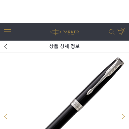
0
상품 상세 정보
어번
조터
아이엠
조터 XL