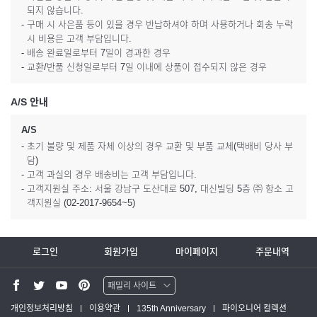
되지 않습니다.
- 구매 시 사은품 등이 있을 경우 반납하셔야 하며 사용하거나 회송 누락
시 비용은 고객 부담입니다.
- 배송 완료일로부터 7일이 경과한 경우
- 교환/반품 신청일로부터 7일 이내에 상품이 접수되지 않은 경우
A/S 안내
A/S
- 초기 불량 및 제품 자체 이상의 경우 교환 및 부품 교체(택배비 당사 부
담)
- 고객 과실의 경우 배송비는 고객 부담입니다.
- 고객지원실 주소: 서울 강남구 도산대로 507, 대신빌딩 5층 ㈜ 항소 고
객지원실 (02-2017-9654~5)
로그인
회원가입
마이페이지
주문내역
패밀리 사이트
워터맨 쇼핑몰
개인정보처리방침
이용약관
135th Anniversary
파이오니어 컬렉션