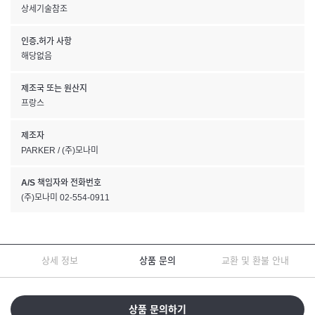
상세기술참조
인증.허가 사항
해당없음
제조국 또는 원산지
프랑스
제조자
PARKER / (주)모나미
A/S 책임자와 전화번호
(주)모나미 02-554-0911
상세 정보
상품 문의
교환 및 환불 안내
상품 문의하기