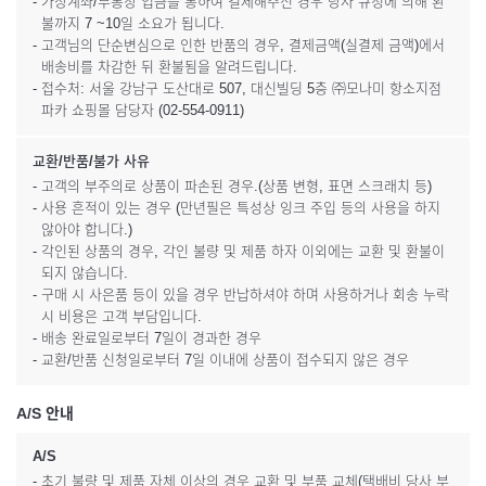
- 가상계좌/무통장 입금을 통하여 결제해주신 경우 당사 규정에 의해 환
불까지 7 ~10일 소요가 됩니다.
- 고객님의 단순변심으로 인한 반품의 경우, 결제금액(실결제 금액)에서
배송비를 차감한 뒤 환불됨을 알려드립니다.
- 접수처: 서울 강남구 도산대로 507, 대신빌딩 5층 ㈜모나미 항소지점
파카 쇼핑몰 담당자 (02-554-0911)
교환/반품/불가 사유
- 고객의 부주의로 상품이 파손된 경우.(상품 변형, 표면 스크래치 등)
- 사용 흔적이 있는 경우 (만년필은 특성상 잉크 주입 등의 사용을 하지
않아야 합니다.)
- 각인된 상품의 경우, 각인 불량 및 제품 하자 이외에는 교환 및 환불이
되지 않습니다.
- 구매 시 사은품 등이 있을 경우 반납하셔야 하며 사용하거나 회송 누락
시 비용은 고객 부담입니다.
- 배송 완료일로부터 7일이 경과한 경우
- 교환/반품 신청일로부터 7일 이내에 상품이 접수되지 않은 경우
A/S 안내
A/S
- 초기 불량 및 제품 자체 이상의 경우 교환 및 부품 교체(택배비 당사 부