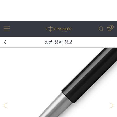
0
상품 상세 정보
어번
조터
아이엠
조터 XL