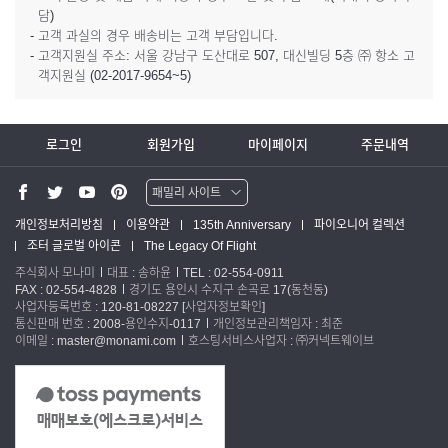
담)
- 고객 과실의 경우 배송비는 고객 부담입니다.
- 고객지원실 주소: 서울 강남구 도산대로 507, 대신빌딩 5층 ㈜ 항소 고
객지원실 (02-2017-9654~5)
로그인
회원가입
마이페이지
주문내역
패밀리 사이트
워터맨 쇼핑몰
개인정보처리방침
이용약관
135th Anniversary
파이오니어 컬렉션
조터 글로벌 아이콘
The Legacy Of Flight
파카 글로벌
주식회사 모나미
대표 : 송하윤
TEL : 02-554-0911
FAX : 02-554-4828
경기도 용인시 수지구 손곡로 17(동천동)
사업자등록번호 : 120-81-08227
[사업자정보확인]
통신판매 번호 : 2008-용인수지-0117
개인정보관리책임자 : 최준
이메일 : master@monami.com
호스팅서비스사업자 : ㈜커넥트웨이브