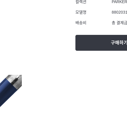
컬렉션
PARKE
모델명
880203
배송비
총 결제금
구매하