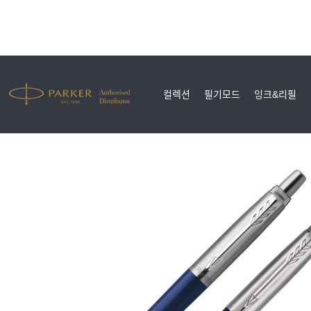
컬렉션
필기모드
잉크&리필