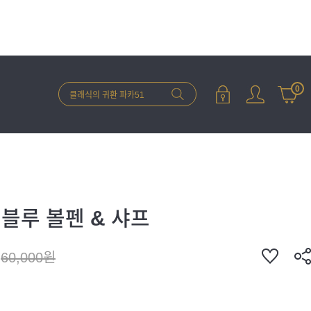
0
블루 볼펜 & 샤프
60,000원