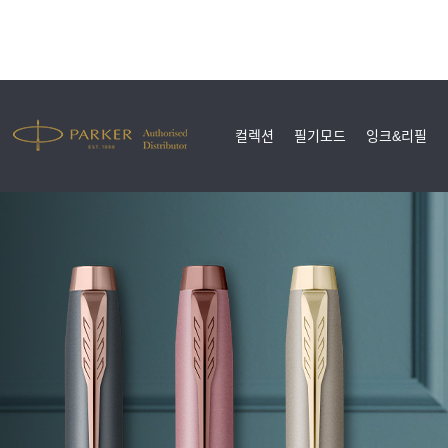
컬렉션
필기모드
잉크&리필