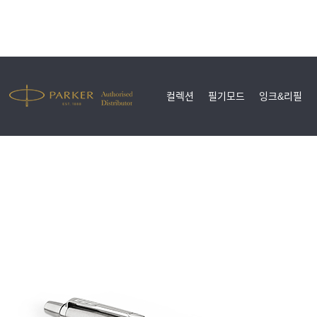
컬렉션
필기모드
잉크&리필