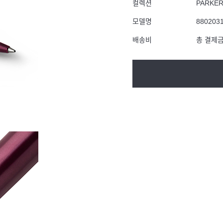
컬렉션
PARKE
모델명
880203
배송비
총 결제금