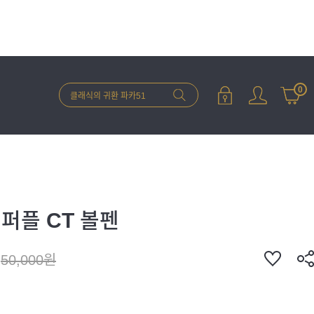
0
퍼플 CT 볼펜
50,000원