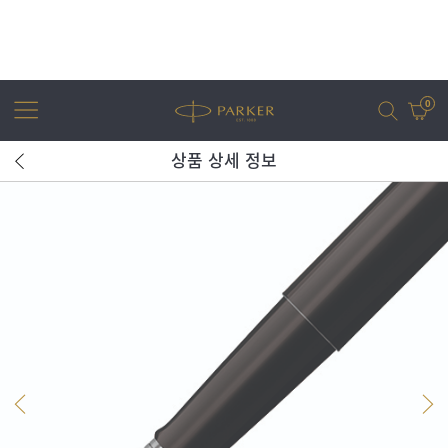
0
상품 상세 정보
어번
조터
아이엠
조터 XL