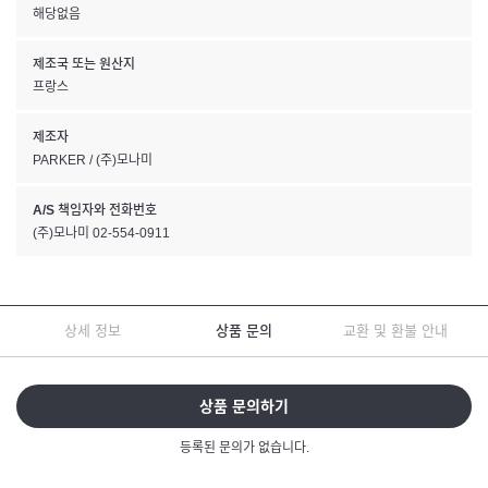
해당없음
제조국 또는 원산지
프랑스
제조자
PARKER / (주)모나미
A/S 책임자와 전화번호
(주)모나미 02-554-0911
상세 정보
상품 문의
교환 및 환불 안내
상품 문의하기
등록된 문의가 없습니다.