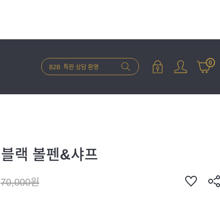
0
 블랙 볼펜&샤프
70,000원