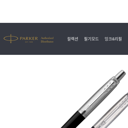
컬렉션
필기모드
잉크&리필