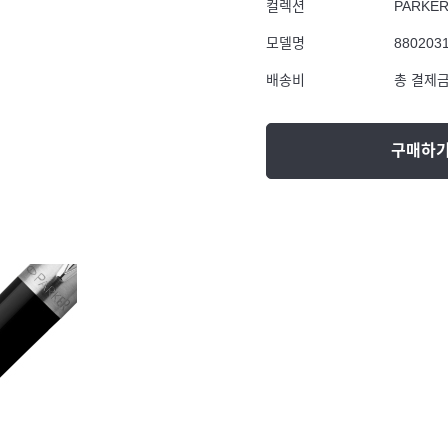
컬렉션
PARKE
모델명
880203
배송비
총 결제금
구매하