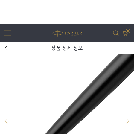
0
상품 상세 정보
어번
조터
아이엠
조터 XL