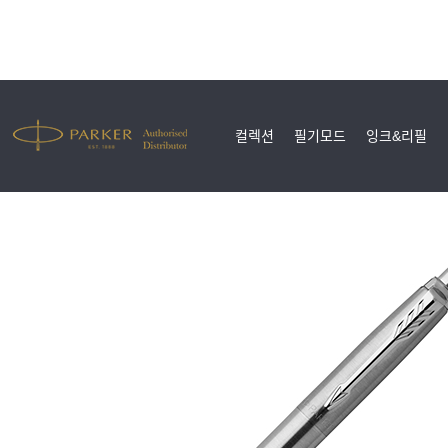
컬렉션
필기모드
잉크&리필