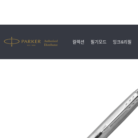
컬렉션
필기모드
잉크&리필