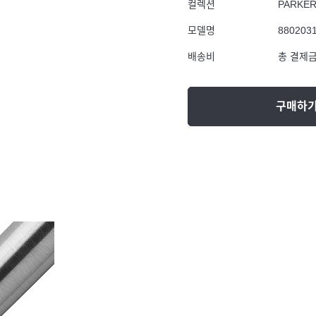
컬렉션
PARKE
모델명
880203
배송비
총 결제금
구매하