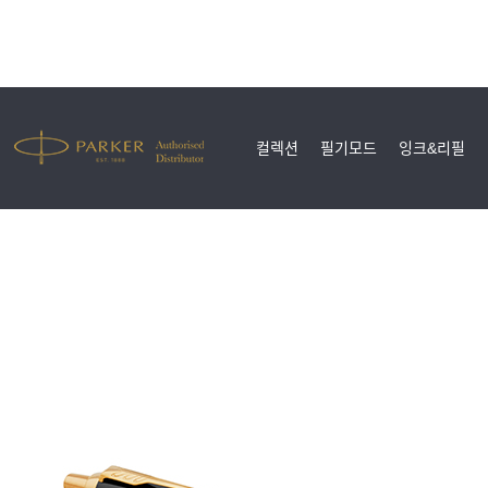
컬렉션
필기모드
잉크&리필