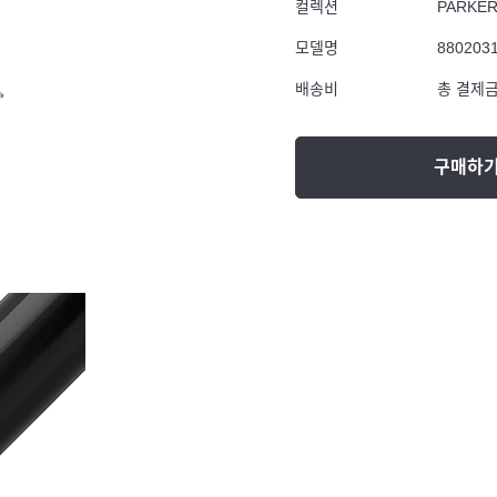
컬렉션
PARKE
모델명
880203
배송비
총 결제금
구매하