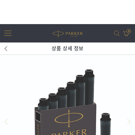
0
상품 상세 정보
어번
조터
아이엠
조터 XL