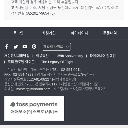
- 고객 과실의 경우 배송비는 고객 부담입니다.
- 고객지원실 주소: 서울 강남구 도산대로 507, 대신빌딩 5층 ㈜ 항소 고
객지원실 (02-2017-9654~5)
로그인
회원가입
마이페이지
주문내역
패밀리 사이트
워터맨 쇼핑몰
개인정보처리방침
이용약관
135th Anniversary
파이오니어 컬렉션
조터 글로벌 아이콘
The Legacy Of Flight
파카 글로벌
주식회사 모나미
대표 : 송하윤
TEL : 02-554-0911
FAX : 02-554-4828
경기도 용인시 수지구 손곡로 17(동천동)
사업자등록번호 : 120-81-08227
[사업자정보확인]
통신판매 번호 : 2008-용인수지-0117
개인정보관리책임자 : 최준
이메일 : master@monami.com
호스팅서비스사업자 : ㈜커넥트웨이브