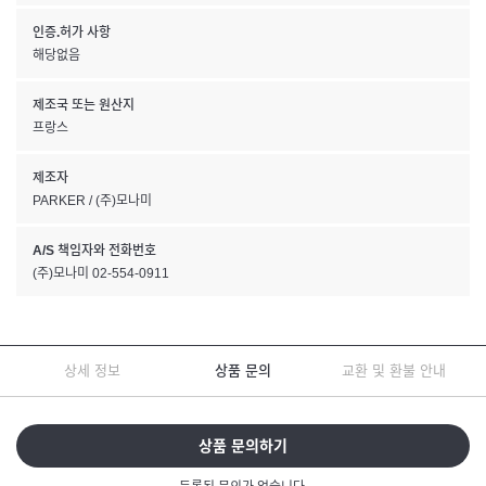
인증.허가 사항
해당없음
제조국 또는 원산지
프랑스
제조자
PARKER / (주)모나미
A/S 책임자와 전화번호
(주)모나미 02-554-0911
상세 정보
상품 문의
교환 및 환불 안내
상품 문의하기