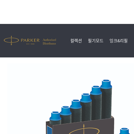
컬렉션
필기모드
잉크&리필