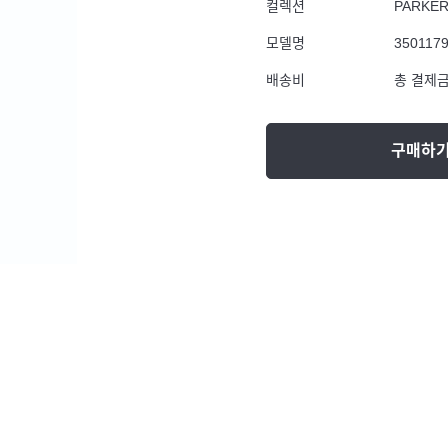
컬렉션
PARKE
모델명
350117
배송비
총 결제금
구매하