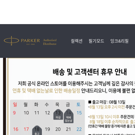
컬렉션
필기모드
잉크&리필