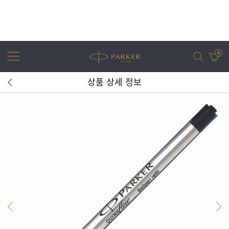
0
상품 상세 정보
어번
조터
아이엠
조터 XL