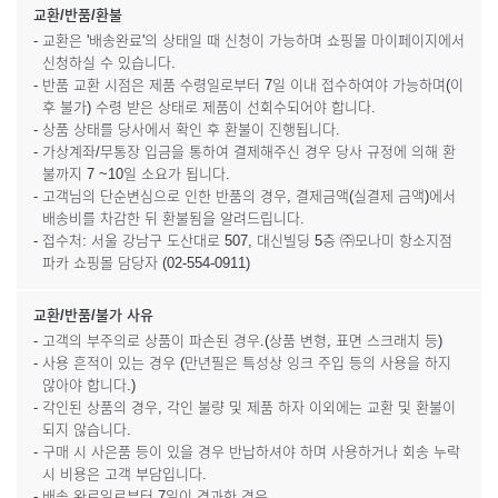
교환/반품/환불
- 교환은 '배송완료'의 상태일 때 신청이 가능하며 쇼핑몰 마이페이지에서
신청하실 수 있습니다.
- 반품 교환 시점은 제품 수령일로부터 7일 이내 접수하여야 가능하며(이
후 불가) 수령 받은 상태로 제품이 선회수되어야 합니다.
- 상품 상태를 당사에서 확인 후 환불이 진행됩니다.
- 가상계좌/무통장 입금을 통하여 결제해주신 경우 당사 규정에 의해 환
불까지 7 ~10일 소요가 됩니다.
- 고객님의 단순변심으로 인한 반품의 경우, 결제금액(실결제 금액)에서
배송비를 차감한 뒤 환불됨을 알려드립니다.
- 접수처: 서울 강남구 도산대로 507, 대신빌딩 5층 ㈜모나미 항소지점
파카 쇼핑몰 담당자 (02-554-0911)
교환/반품/불가 사유
- 고객의 부주의로 상품이 파손된 경우.(상품 변형, 표면 스크래치 등)
- 사용 흔적이 있는 경우 (만년필은 특성상 잉크 주입 등의 사용을 하지
않아야 합니다.)
- 각인된 상품의 경우, 각인 불량 및 제품 하자 이외에는 교환 및 환불이
되지 않습니다.
- 구매 시 사은품 등이 있을 경우 반납하셔야 하며 사용하거나 회송 누락
시 비용은 고객 부담입니다.
- 배송 완료일로부터 7일이 경과한 경우