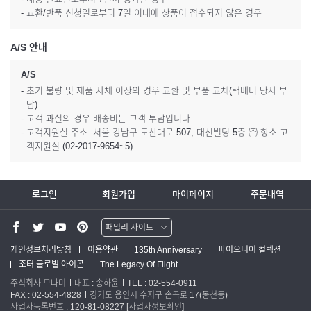
- 교환/반품 신청일로부터 7일 이내에 상품이 접수되지 않은 경우
A/S 안내
A/S
- 초기 불량 및 제품 자체 이상의 경우 교환 및 부품 교체(택배비 당사 부
담)
- 고객 과실의 경우 배송비는 고객 부담입니다.
- 고객지원실 주소: 서울 강남구 도산대로 507, 대신빌딩 5층 ㈜ 항소 고
객지원실 (02-2017-9654~5)
로그인
회원가입
마이페이지
주문내역
패밀리 사이트
워터맨 쇼핑몰
개인정보처리방침
이용약관
135th Anniversary
파이오니어 컬렉션
조터 글로벌 아이콘
The Legacy Of Flight
파카 글로벌
주식회사 모나미
대표 : 송하윤
TEL : 02-554-0911
FAX : 02-554-4828
경기도 용인시 수지구 손곡로 17(동천동)
사업자등록번호 : 120-81-08227
[사업자정보확인]