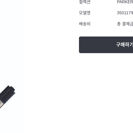
컬렉션
PARKE
모델명
350117
배송비
총 결제금
구매하