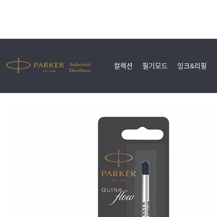
컬렉션
필기모드
잉크&리필