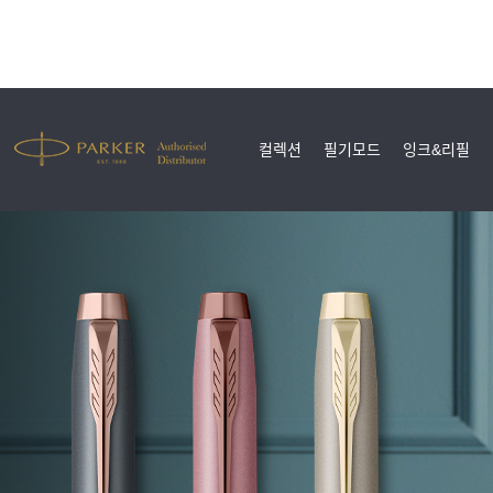
컬렉션
필기모드
잉크&리필