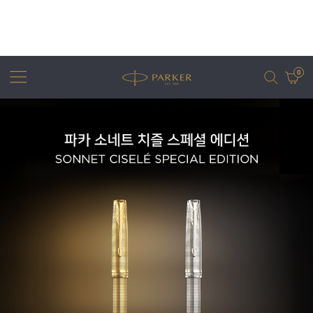
0
어번
조터
아이엠
조터 XL