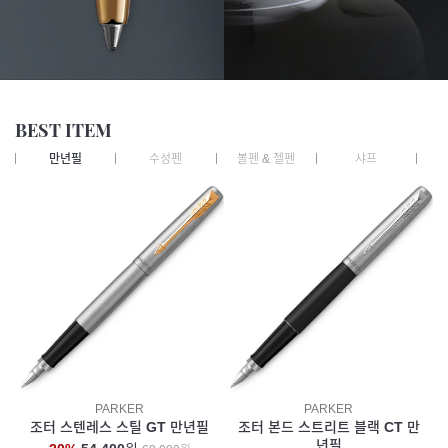
BEST ITEM
만년필
수성펜
볼펜 & 젤펜
샤프
잉
PARKER
PARKER
조터 스텐레스 스틸 GT 만년필
조터 본드 스트리트 블랙 CT 만
년필