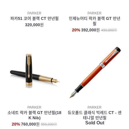
PARKER
PARKER
파카51 코어 블랙 CT 만년필
인제뉴어티 락카 블랙 GT 만년
필
320,000
원
20%
392,000
원
490,000원
PARKER
PARKER
소네트 락카 블랙 GT 만년필(18
듀오폴드 클래식 빅레드 CT - 센
K Nib)
테니얼 만년필
Sold Out
20%
760,000
원
950,000원