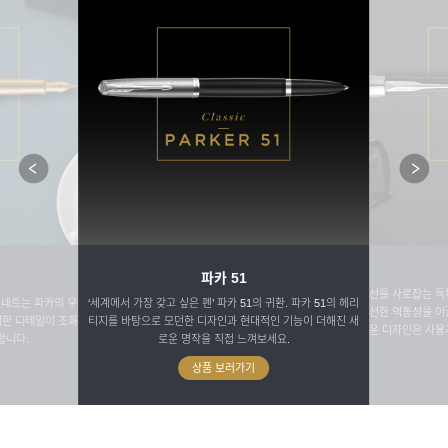
파카 51
시선을 사로잡는 독
소네트는 파카의 우아
‘세계에서 가장 갖고 싶은 펜’ 파카 51의 귀환. 파카 51의 헤리
신선한 역동성을 이
세한 디테일이 조화를
티지를 바탕으로 모던한 디자인과 현대적인 기능이 더해진 새
로운 디자인은 사용
합니다.
로운 명작을 직접 느껴보세요.
상품 보러가기