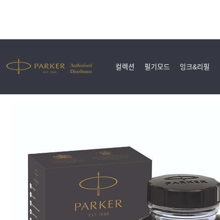
컬렉션
필기모드
잉크&리필