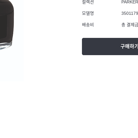
컬렉션
PARKE
모델명
350117
배송비
총 결제금
구매하