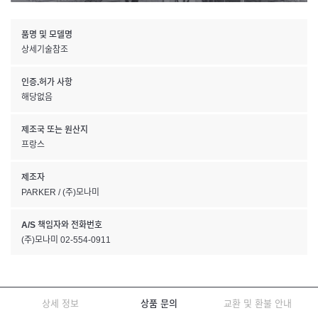
품명 및 모델명
상세기술참조
인증.허가 사항
해당없음
제조국 또는 원산지
프랑스
제조자
PARKER / (주)모나미
A/S 책임자와 전화번호
(주)모나미 02-554-0911
상세 정보
상품 문의
교환 및 환불 안내