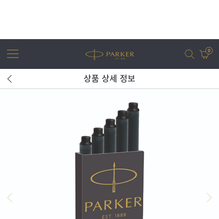
0
상품 상세 정보
어번
조터
아이엠
조터 XL