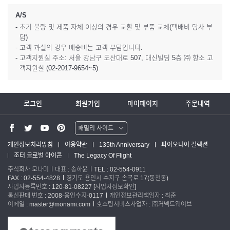
A/S
- 초기 불량 및 제품 자체 이상의 경우 교환 및 부품 교체(택배비 당사 부
담)
- 고객 과실의 경우 배송비는 고객 부담입니다.
- 고객지원실 주소: 서울 강남구 도산대로 507, 대신빌딩 5층 ㈜ 항소 고
객지원실 (02-2017-9654~5)
로그인
회원가입
마이페이지
주문내역
패밀리 사이트
워터맨 쇼핑몰
개인정보처리방침
이용약관
135th Anniversary
파이오니어 컬렉션
조터 글로벌 아이콘
The Legacy Of Flight
파카 글로벌
주식회사 모나미
대표 : 송하윤
TEL : 02-554-0911
FAX : 02-554-4828
경기도 용인시 수지구 손곡로 17(동천동)
사업자등록번호 : 120-81-08227
[사업자정보확인]
통신판매 번호 : 2008-용인수지-0117
개인정보관리책임자 : 최준
이메일 : master@monami.com
호스팅서비스사업자 : ㈜커넥트웨이브