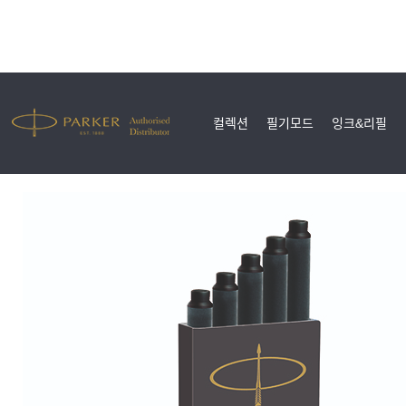
컬렉션
필기모드
잉크&리필