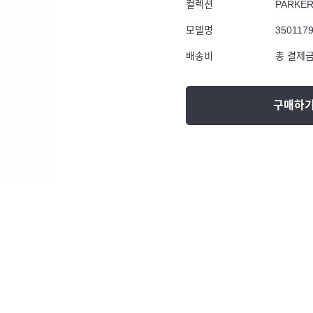
컬렉션
PARKE
모델명
350117
배송비
총 결제금
구매하