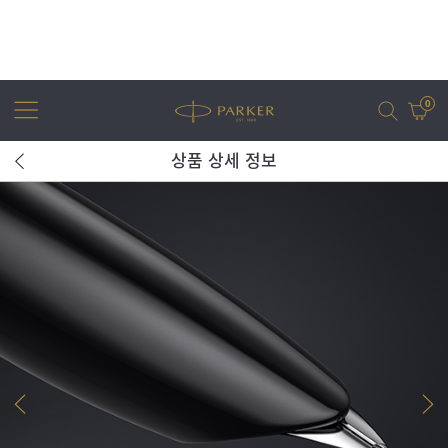
0
상품 상세 정보
어번
조터
아이엠
조터 XL