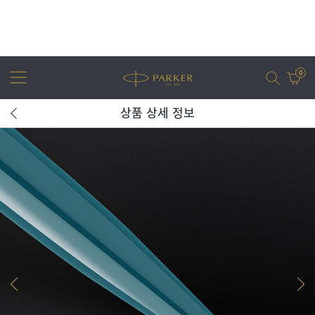
0
상품 상세 정보
어번
조터
아이엠
조터 XL