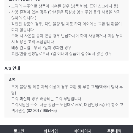
- 고객의 부주의로 상품이 파손된 경우.(상품 변형, 표면 스크래치 등)
- 사용 흔적이 있는 경우 (만년필은 특성상 잉크 주입 등의 사용을 하지
않아야 합니다.)
- 각인된 상품의 경우, 각인 불량 및 제품 하자 이외에는 교환 및 환불이
되지 않습니다.
- 구매 시 사은품 등이 있을 경우 반납하셔야 하며 사용하거나 회송 누락
시 비용은 고객 부담입니다.
- 배송 완료일로부터 7일이 경과한 경우
- 교환/반품 신청일로부터 7일 이내에 상품이 접수되지 않은 경우
A/S 안내
A/S
- 초기 불량 및 제품 자체 이상의 경우 교환 및 부품 교체(택배비 당사 부
담)
- 고객 과실의 경우 배송비는 고객 부담입니다.
- 고객지원실 주소: 서울 강남구 도산대로 507, 대신빌딩 5층 ㈜ 항소 고
객지원실 (02-2017-9654~5)
로그인
회원가입
마이페이지
주문내역