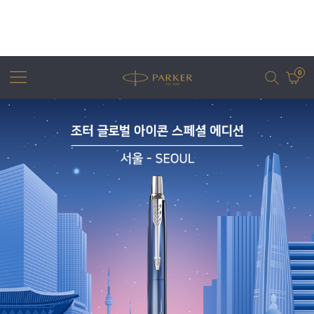
0
어번
조터
아이엠
조터 XL