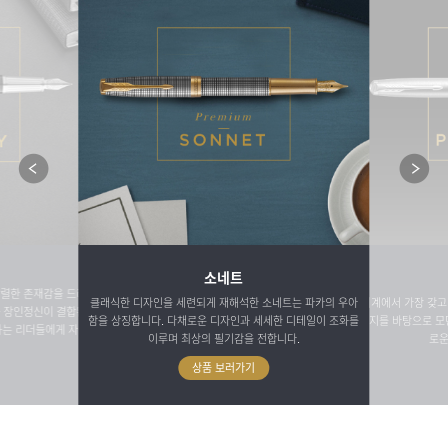
소네트
강렬한 존재감을 드러
클래식한 디자인을 세련되게 재해석한 소네트는 파카의 우아
‘세계에서 가장 갖고 
와 장인정신이 결합된
함을 상징합니다. 다채로운 디자인과 세세한 디테일이 조화를
티지를 바탕으로 모
하는 리더들에게 자신
이루며 최상의 필기감을 전합니다.
로운
상품 보러가기