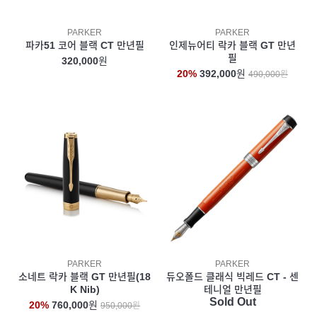
PARKER
PARKER
파카51 코어 블랙 CT 만년필
인제뉴어티 락카 블랙 GT 만년
필
320,000
원
20%
392,000
원
490,000원
PARKER
PARKER
소네트 락카 블랙 GT 만년필(18
듀오폴드 클래식 빅레드 CT - 센
K Nib)
테니얼 만년필
Sold Out
20%
760,000
원
950,000원