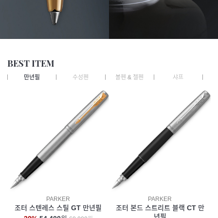
BEST ITEM
만년필
수성펜
볼펜 & 젤펜
샤프
잉
PARKER
PARKER
조터 스텐레스 스틸 GT 만년필
조터 본드 스트리트 블랙 CT 만
년필