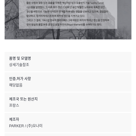
품명 및 모델명
상세기술참조
인증.허가 사항
해당없음
제조국 또는 원산지
프랑스
제조자
PARKER / (주)모나미