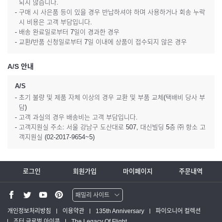
되지 않습니다.
- 구매 시 사은품 등이 있을 경우 반납하셔야 하며 사용하거나 회송 누락
시 비용은 고객 부담입니다.
- 배송 완료일로부터 7일이 경과한 경우
- 교환/반품 신청일로부터 7일 이내에 상품이 접수되지 않은 경우
A/S 안내
A/S
- 초기 불량 및 제품 자체 이상의 경우 교환 및 부품 교체(택배비 당사 부
담)
- 고객 과실의 경우 배송비는 고객 부담입니다.
- 고객지원실 주소: 서울 강남구 도산대로 507, 대신빌딩 5층 ㈜ 항소 고
객지원실 (02-2017-9654~5)
로그인
회원가입
마이페이지
주문내역
패밀리 사이트
워터맨 쇼핑몰
개인정보처리방침
이용약관
135th Anniversary
파이오니어 컬렉션
조터 글로벌 아이콘
The Legacy Of Flight