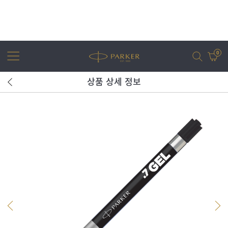
0
상품 상세 정보
어번
조터
아이엠
조터 XL