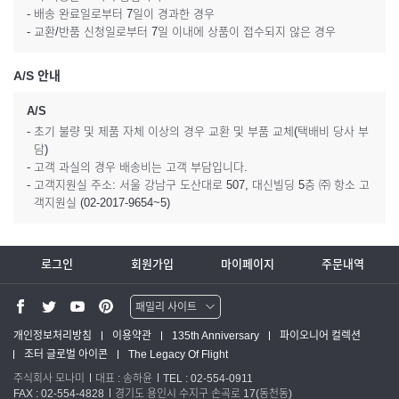
- 배송 완료일로부터 7일이 경과한 경우
- 교환/반품 신청일로부터 7일 이내에 상품이 접수되지 않은 경우
A/S 안내
A/S
- 초기 불량 및 제품 자체 이상의 경우 교환 및 부품 교체(택배비 당사 부
담)
- 고객 과실의 경우 배송비는 고객 부담입니다.
- 고객지원실 주소: 서울 강남구 도산대로 507, 대신빌딩 5층 ㈜ 항소 고
객지원실 (02-2017-9654~5)
로그인
회원가입
마이페이지
주문내역
패밀리 사이트
워터맨 쇼핑몰
개인정보처리방침
이용약관
135th Anniversary
파이오니어 컬렉션
조터 글로벌 아이콘
The Legacy Of Flight
파카 글로벌
주식회사 모나미
대표 : 송하윤
TEL : 02-554-0911
FAX : 02-554-4828
경기도 용인시 수지구 손곡로 17(동천동)