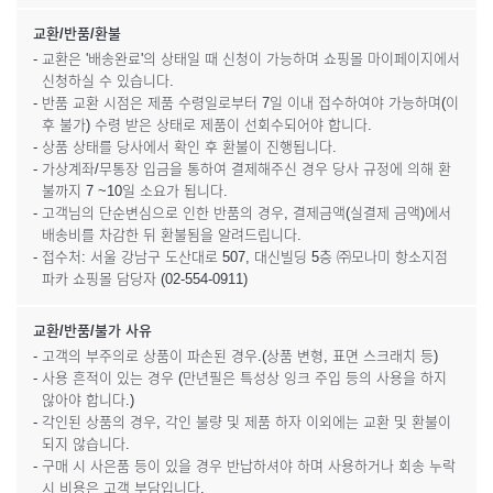
교환/반품/환불
- 교환은 '배송완료'의 상태일 때 신청이 가능하며 쇼핑몰 마이페이지에서
신청하실 수 있습니다.
- 반품 교환 시점은 제품 수령일로부터 7일 이내 접수하여야 가능하며(이
후 불가) 수령 받은 상태로 제품이 선회수되어야 합니다.
- 상품 상태를 당사에서 확인 후 환불이 진행됩니다.
- 가상계좌/무통장 입금을 통하여 결제해주신 경우 당사 규정에 의해 환
불까지 7 ~10일 소요가 됩니다.
- 고객님의 단순변심으로 인한 반품의 경우, 결제금액(실결제 금액)에서
배송비를 차감한 뒤 환불됨을 알려드립니다.
- 접수처: 서울 강남구 도산대로 507, 대신빌딩 5층 ㈜모나미 항소지점
파카 쇼핑몰 담당자 (02-554-0911)
교환/반품/불가 사유
- 고객의 부주의로 상품이 파손된 경우.(상품 변형, 표면 스크래치 등)
- 사용 흔적이 있는 경우 (만년필은 특성상 잉크 주입 등의 사용을 하지
않아야 합니다.)
- 각인된 상품의 경우, 각인 불량 및 제품 하자 이외에는 교환 및 환불이
되지 않습니다.
- 구매 시 사은품 등이 있을 경우 반납하셔야 하며 사용하거나 회송 누락
시 비용은 고객 부담입니다.