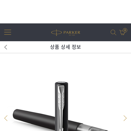
0
상품 상세 정보
어번
조터
아이엠
조터 XL