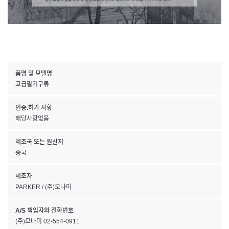
품명 및 모델명
고급필기구류
인증.허가 사항
해당사항없음
제조국 또는 원산지
중국
제조자
PARKER / (주)모나미
A/S 책임자와 전화번호
(주)모나미 02-554-0911