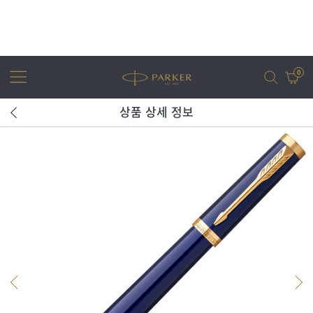
0
상품 상세 정보
어번
조터
아이엠
조터 XL