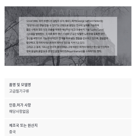
품명 및 모델명
고급필기구류
인증.허가 사항
해당사항없음
제조국 또는 원산지
중국