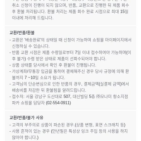
취소 신청이 진행이 되지 않으며, 반품, 교환으로 진행한 뒤 제품 회수
후 환불 처리됩니다. 환불 처리는 제품 회수 완료 시점으로 최대 15일
이내에 처리해 드립니다.
교환/반품/환불
- 교환은 '배송완료'의 상태일 때 신청이 가능하며 쇼핑몰 마이페이지에서
신청하실 수 있습니다.
- 반품 교환 시점은 제품 수령일로부터 7일 이내 접수하여야 가능하며(이
후 불가) 수령 받은 상태로 제품이 선회수되어야 합니다.
- 상품 상태를 당사에서 확인 후 환불이 진행됩니다.
- 가상계좌/무통장 입금을 통하여 결제해주신 경우 당사 규정에 의해 환
불까지 7 ~10일 소요가 됩니다.
- 고객님의 단순변심으로 인한 반품의 경우, 결제금액(실결제 금액)에서
배송비를 차감한 뒤 환불됨을 알려드립니다.
- 접수처: 서울 강남구 도산대로 507, 대신빌딩 5층 ㈜모나미 항소지점
파카 쇼핑몰 담당자 (02-554-0911)
교환/반품/불가 사유
- 고객의 부주의로 상품이 파손된 경우.(상품 변형, 표면 스크래치 등)
- 사용 흔적이 있는 경우 (만년필은 특성상 잉크 주입 등의 사용을 하지
않아야 합니다.)