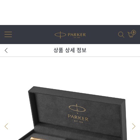
0
상품 상세 정보
어번
조터
아이엠
조터 XL