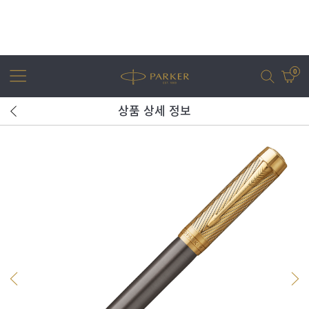
0
상품 상세 정보
어번
조터
아이엠
조터 XL