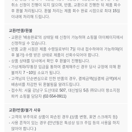
취소 신청이 진행이 되지 않으며, 반품, 교환으로 진행한 뒤 제품 회수
후 환불 처리됩니다. 환불 처리는 제품 회수 완료 시점으로 최대 15일
이내에 처리해 드립니다.
교환/반품/환불
- 교환은 '배송완료'의 상태일 때 신청이 가능하며 쇼핑몰 마이페이지에서
신청하실 수 있습니다.
- 반품 교환 시점은 제품 수령일로부터 7일 이내 접수하여야 가능하며(이
후 불가) 수령 받은 상태로 제품이 선회수되어야 합니다.
- 상품 상태를 당사에서 확인 후 환불이 진행됩니다.
- 가상계좌/무통장 입금을 통하여 결제해주신 경우 당사 규정에 의해 환
불까지 7 ~10일 소요가 됩니다.
- 고객님의 단순변심으로 인한 반품의 경우, 결제금액(실결제 금액)에서
배송비를 차감한 뒤 환불됨을 알려드립니다.
- 접수처: 서울 강남구 도산대로 507, 대신빌딩 5층 ㈜모나미 항소지점
파카 쇼핑몰 담당자 (02-554-0911)
교환/반품/불가 사유
- 고객의 부주의로 상품이 파손된 경우.(상품 변형, 표면 스크래치 등)
- 사용 흔적이 있는 경우 (만년필은 특성상 잉크 주입 등의 사용을 하지
않아야 합니다.)