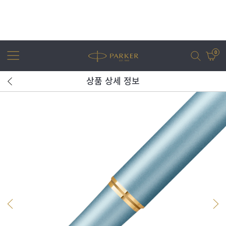
0
상품 상세 정보
어번
조터
아이엠
조터 XL