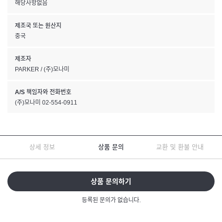
해당사항없음
제조국 또는 원산지
중국
제조자
PARKER / (주)모나미
A/S 책임자와 전화번호
(주)모나미 02-554-0911
상세 정보
상품 문의
교환 및 환불 안내
상품 문의하기
등록된 문의가 없습니다.