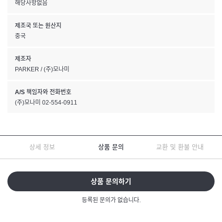
해당사항없음
제조국 또는 원산지
중국
제조자
PARKER / (주)모나미
A/S 책임자와 전화번호
(주)모나미 02-554-0911
상세 정보
상품 문의
교환 및 환불 안내
상품 문의하기
등록된 문의가 없습니다.