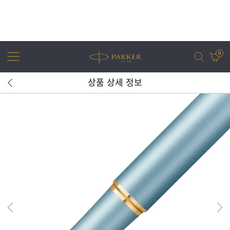
0
상품 상세 정보
어번
조터
아이엠
조터 XL