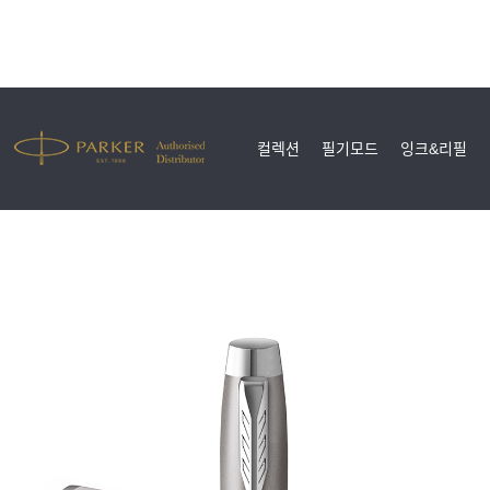
컬렉션
필기모드
잉크&리필