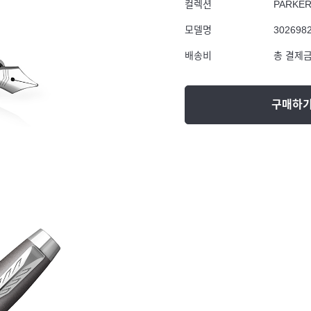
컬렉션
PARKE
모델명
302698
배송비
총 결제금
구매하