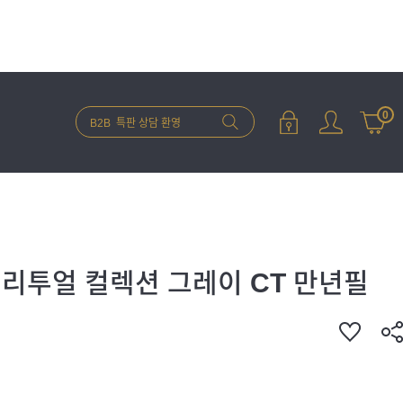
0
 리투얼 컬렉션 그레이 CT 만년필